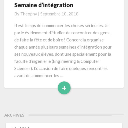
l
Semaine d’intégration
S
(
e
By
Theopnv
|
Septembre 10, 2018
é
m
t
a
Il est temps de commencer les choses sérieuses. Je
é
i
parle évidemment d’étudier de rencontrer des gens,
)
n
de faire la fête et de boire ! Concordia organise
e
chaque année plusieurs semaines d’intégration pour
d
ses nouveaux élèves, dont une spécialement pour la
’
i
faculté d’ingénierie (Engineering & Computer
n
Sciences). L’occasion de faire quelques rencontres
t
avant de commencer les …
é
+
g
r
R
a
e
t
a
i
d
ARCHIVES
o
M
n