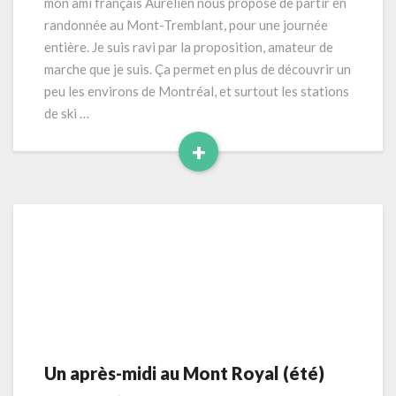
mon ami français Aurélien nous propose de partir en
s
randonnée au Mont-Tremblant, pour une journée
i
entière. Je suis ravi par la proposition, amateur de
o
marche que je suis. Ça permet en plus de découvrir un
n
a
peu les environs de Montréal, et surtout les stations
u
de ski …
M
+
o
R
n
t
e
-
a
T
d
r
M
e
o
m
r
b
e
l
a
n
Un après-midi au Mont Royal (été)
U
t
n