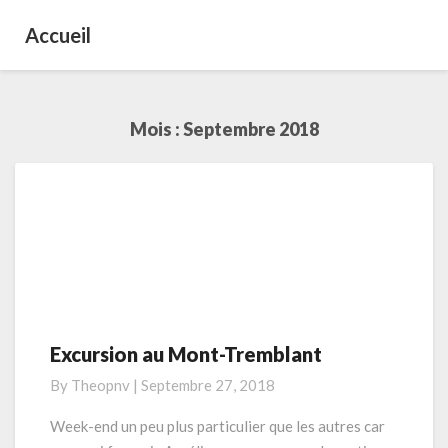
Accueil
Mois : Septembre 2018
Excursion au Mont-Tremblant
E
x
By
Theopnv
|
Septembre 27, 2018
c
u
Week-end un peu plus particulier que les autres car
r