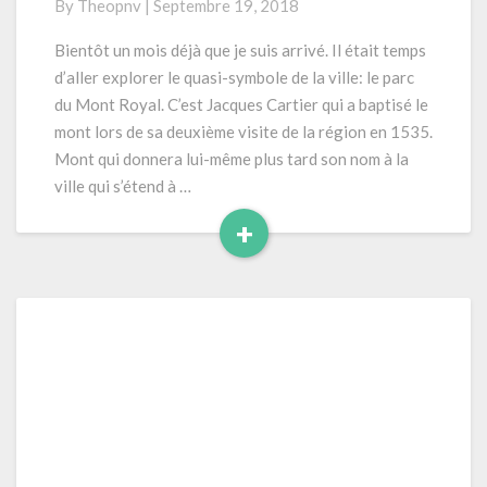
By
Theopnv
|
Septembre 19, 2018
a
p
Bientôt un mois déjà que je suis arrivé. Il était temps
r
d’aller explorer le quasi-symbole de la ville: le parc
è
du Mont Royal. C’est Jacques Cartier qui a baptisé le
s
mont lors de sa deuxième visite de la région en 1535.
-
Mont qui donnera lui-même plus tard son nom à la
m
i
ville qui s’étend à …
d
+
i
R
a
e
u
M
a
o
d
n
M
t
o
R
r
o
e
y
a